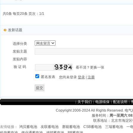
共0条 每页20条 页次：1/1
发新话题
选择分类
发贴主题
发贴内容
验 证 码
看不清？更换一张
匿名发表
您尚未登录
登录
|
注册
关于我们
电源续保
配送说明
|
|
|
|
Copyright 2006-2024 All Rights Re
服务时间：
周一至周六 08:3
联系地址：北京市海淀区中
友情链接：
鸿贝蓄电池
友联蓄电池
赛能蓄电池
CSB蓄电池
三瑞蓄电池
一
友情链接：
CSB蓄电池
鸿贝蓄电池
赛能蓄电
科华蓄电池
炜业通蓄电池
雄韬蓄电池
BB蓄电池