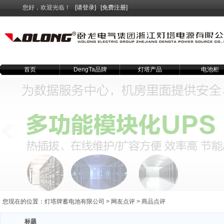
您好，欢迎光临！
[请登录]
[免费注册]
首页
DengTa品牌
灯塔产品
电池柜
您现在的位置：
灯塔牌蓄电池有限公司
>
网友点评
>
商品点评
标题