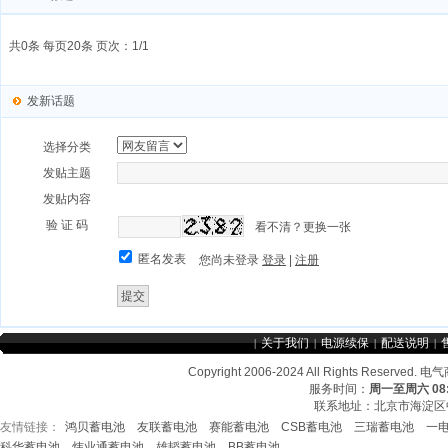
共0条 每页20条 页次：1/1
发新话题
选择分类
发贴主题
发贴内容
验 证 码
看不清？更换一张
匿名发表
您尚未登录
登录
|
注册
关于我们
电源续保
配送说明
|
|
|
|
Copyright 2006-2024 All Rights Re
服务时间：
周一至周六 08:3
联系地址：北京市海淀区中
友情链接：
鸿贝蓄电池
友联蓄电池
赛能蓄电池
CSB蓄电池
三瑞蓄电池
一
友情链接：
CSB蓄电池
鸿贝蓄电池
赛能蓄电
科华蓄电池
炜业通蓄电池
雄韬蓄电池
BB蓄电池