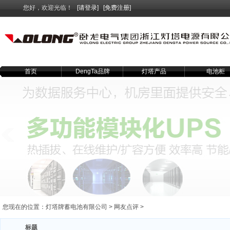
您好，欢迎光临！
[请登录]
[免费注册]
首页
DengTa品牌
灯塔产品
电池柜
您现在的位置：
灯塔牌蓄电池有限公司
>
网友点评
>
标题