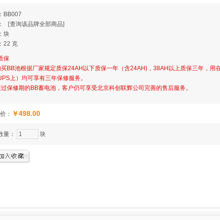
BB007
牌：
[
查询该品牌全部商品]
：块
22 克
质保
购买BB池根据厂家规定质保24AH以下质保一年（含24AH)，38AH以上质保三年，用
UPS上）均可享有三年保修服务。
超过保修期的BB蓄电池，客户仍可享受北京科创联辉公司完善的售后服务。
￥498.00
价：
数量：
块