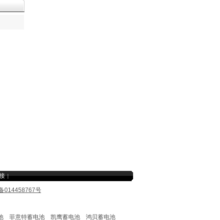
接
|
备014458767号
池
菲意特蓄电池
凯鹰蓄电池
鸿贝蓄电池