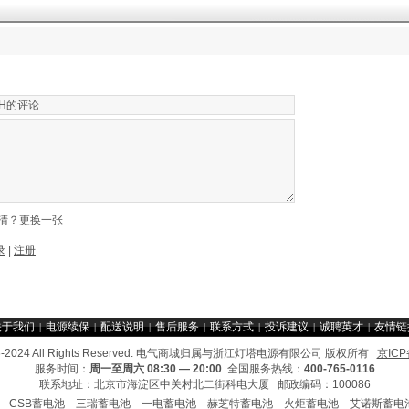
清？更换一张
录
|
注册
关于我们
电源续保
配送说明
售后服务
联系方式
投诉建议
诚聘英才
友情链
|
|
|
|
|
|
|
2006-2024 All Rights Reserved. 电气商城归属与浙江灯塔电源有限公司 版权所有
京ICP
服务时间：
周一至周六 08:30 — 20:00
全国服务热线：
400-765-0116
联系地址：北京市海淀区中关村北二街科电大厦 邮政编码：100086
CSB蓄电池
三瑞蓄电池
一电蓄电池
赫芝特蓄电池
火炬蓄电池
艾诺斯蓄电