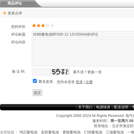
商品评论
发表点评
您的评价
评论标题
评论内容
验 证 码
看不清？更换一张
匿名发表
您尚未登录
登录
|
注册
关于我们
电源续保
配送说明
|
|
|
|
Copyright 2006-2024 All Rights Re
服务时间：
周一至周六 08:3
联系地址：北京市海淀区中
友情链接：
鸿贝蓄电池
友联蓄电池
赛能蓄电池
CSB蓄电池
三瑞蓄电池
一