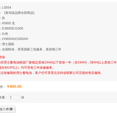
LS054
牌：
[
查询该品牌全部商品]
：块
45800 克
DJ800/DJ1000
：白色
2V800AH/1000AH
：理士国际
：全国联保，享受国家三包服务，质保期三年
质保
购买理士蓄电池根据厂家规定质保24AH以下质保一年（含24AH)，38AH以上质保三
延长时UPS上）均可享有三年保修服务。
超过保修期的理士蓄电池，客户仍可享受北京科创联辉公司完善的售后服务。
￥890.00
价：
数量：
块