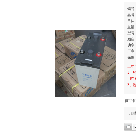
编号：
品
单位
重量：
型号：
颜色
功率：
厂商
保修
三年
1、
用在
2、
商品售
订购