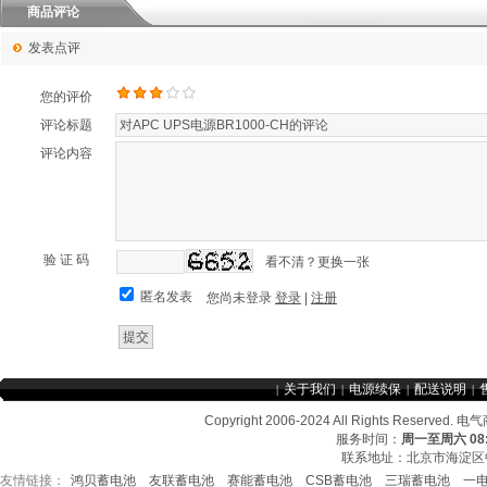
商品评论
发表点评
您的评价
评论标题
评论内容
验 证 码
看不清？更换一张
匿名发表
您尚未登录
登录
|
注册
关于我们
电源续保
配送说明
|
|
|
|
Copyright 2006-2024 All Rights Re
服务时间：
周一至周六 08:3
联系地址：北京市海淀区中
友情链接：
鸿贝蓄电池
友联蓄电池
赛能蓄电池
CSB蓄电池
三瑞蓄电池
一