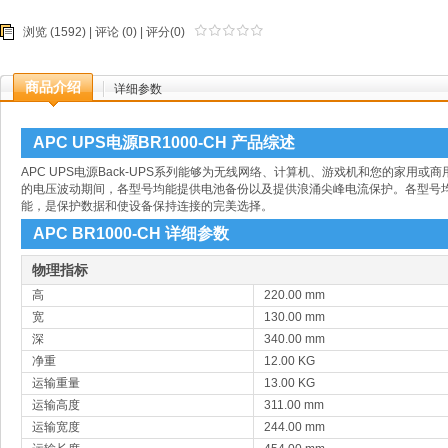
浏览 (1592) |
评论
(0) | 评分(0)
商品介绍
详细参数
APC UPS电源BR1000-CH 产品综述
APC UPS电源
Back-UPS系列能够为无线网络、计算机、游戏机和您的家用
的电压波动期间，各型号均能提供电池备份以及提供浪涌尖峰电流保护。各型号均有
能，是保护数据和使设备保持连接的完美选择。
APC BR1000-CH 详细参数
物理指标
高
220.00 mm
宽
130.00 mm
深
340.00 mm
净重
12.00 KG
运输重量
13.00 KG
运输高度
311.00 mm
运输宽度
244.00 mm