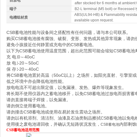
自放电
after stocked for 6 months at ambien
端子
B2-L terminal (M5 bolt) or Recessed t
ABS(UL94-HB) & Flammability resist
电槽组材质
available upon request.
CSB蓄电池性能与设备间之搭配性有任何问题，请与本公司联系。
购买CSB蓄电池後有腐蚀、破裂、变形、发热或其他异常现象，请勿
避免小孩接近任何静置或充电中的CSB蓄电池。
以下为CSB蓄电池使用温度范围，超出此范围可能会缩短CSB蓄电池
充 电∶0～40oC
放 电∶-20～50oC
保 存∶-20～40oC
将CSB蓄电池置於高温（50oC以上）之场所，如阳光直射、引擎室
低之环境中亦会降低电池性能。
放电电流不可超出限定值，以免漏液、发热、爆炸等现象发生。
将长期不使用仪器内之蓄电池移开，以免CSB蓄电池过放电而损害蓄
请勿直接将端子焊接，以免漏液。
请勿倒立使用蓄电池。
请勿撞击CSB蓄电池或使用在易於发生震动之场所。
请勿以有机溶剂、清洁剂、油漆及石油类制品擦拭CSB蓄电池以免电
使用後之废电池请回收，并确认无短路状况发生，
内部剩馀
CSB蓄电池
CSB蓄电池
适用范围