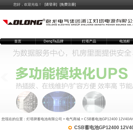
您好，欢迎光临！
[请登录]
[免费注册]
首页
DengTa品牌
灯塔产品
电池柜
您现在的位置：
灯塔牌蓄电池有限公司
>
电气商城
> CSB蓄电池GP12400 12V40A
CSB蓄电池GP12400 12V4