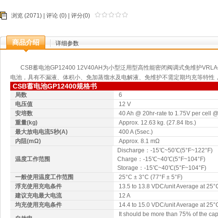
浏览 (2071) |
评论
(0) | 评分(0)
商品介绍
详细参数
CSB蓄电池GP12400 12V40AH为小型泛用型高性能密闭阀调式免维护VRLA铅
电池，具有不漏液、体积小、免加蒸馏水及电解液、免维护不需定期均充等特性，
CSB蓄电池GP12400规格书
局数
6
电压值
12 V
安培数
40 Ah @ 20hr-rate to 1.75V per cell 
重量(kg)
Approx. 12.63 kg. (27.84 lbs.)
最大放电电流5秒(A)
400 A (5sec.)
内阻(mΩ)
Approx. 8.1 mΩ
Discharge：-15℃~50℃(5°F~122°F)
温度工作范围
Charge：-15℃~40℃(5°F~104°F)
Storage：-15℃~40℃(5°F~104°F)
一般使用温度工作范围
25°C ± 3°C (77°F ± 5°F)
浮充使用充电条件
13.5 to 13.8 VDC/unit Average at 25°
建议充电最大电流
12 A
均充使用充电条件
14.4 to 15.0 VDC/unit Average at 25°
It should be more than 75% of the cap