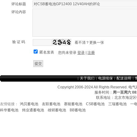
评论标题
评论内容
验 证 码
看不清？更换一张
匿名发表
您尚未登录
登录
|
注册
关于我们
电源续保
配送说明
|
|
|
|
Copyright 2006-2024 All Rights Re
服务时间：
周一至周六 08:3
联系地址：北京市海淀区中
友情链接：
鸿贝蓄电池
友联蓄电池
赛能蓄电池
CSB蓄电池
三瑞蓄电池
一
友情链接：
CSB蓄电池
鸿贝蓄电池
赛能蓄电
科华蓄电池
炜业通蓄电池
雄韬蓄电池
BB蓄电池